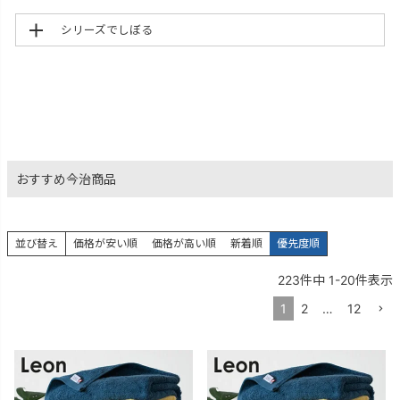
シリーズでしぼる
おすすめ今治商品
並び替え
価格が安い順
価格が高い順
新着順
優先度順
223
件中
1
-
20
件表示
1
2
…
12