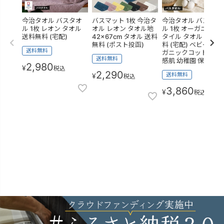
今治タオル バスタオ
バスマット 1枚 今治タ
今治タオル バスタオ
ル 1枚 レオン タオル
オル レオン タオル地
ル 1枚 オーガニック
送料無料 (宅配)
42×67cm タオル 送料
タイル タオル 送料無
無料 (ポスト投函)
料 (宅配) ベビー オー
送料無料
ガニックコットン 敏
送料無料
感肌 幼稚園 保育園
2,980
¥
税込
2,290
送料無料
¥
税込
3,860
¥
税込