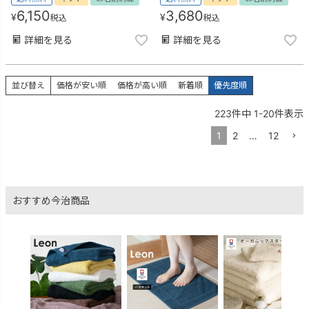
6,150
3,680
¥
¥
税込
税込
詳細を見る
詳細を見る
並び替え
価格が安い順
価格が高い順
新着順
優先度順
223
件中
1
-
20
件表示
1
2
…
12
おすすめ今治商品