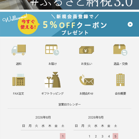
送料
お届け
お支払い
返品・交換
FAX注文
ギフトラッピング
お問合わせ
会社概要
営業日カレンダー
2026年8月
2026年9月
日
月
火
水
木
金
土
日
月
火
水
木
金
土
1
1
2
3
4
5