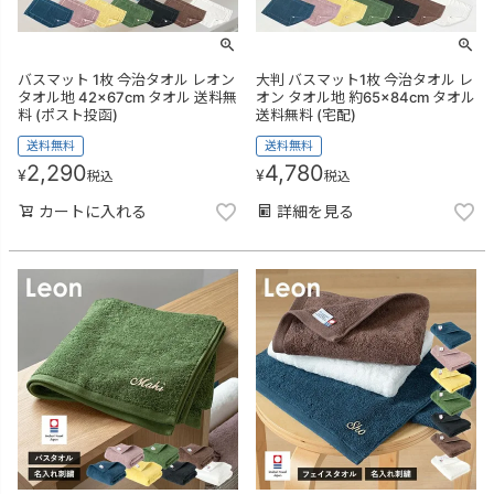
バスマット 1枚 今治タオル レオン
大判 バスマット1枚 今治タオル レ
タオル地 42×67cm タオル 送料無
オン タオル地 約65×84cm タオル
料 (ポスト投函)
送料無料 (宅配)
送料無料
送料無料
2,290
4,780
¥
¥
税込
税込
カートに入れる
詳細を見る