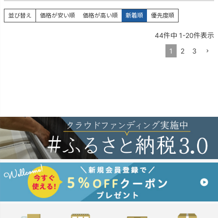
並び替え
価格が安い順
価格が高い順
新着順
優先度順
44
件中
1
-
20
件表示
1
2
3