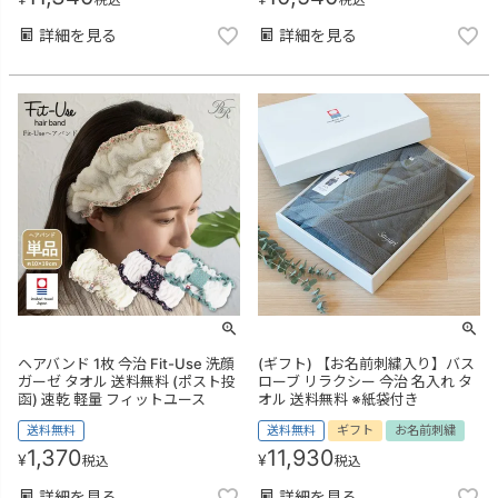
詳細を見る
詳細を見る
ヘアバンド 1枚 今治 Fit-Use 洗顔
(ギフト) 【お名前刺繍入り】バス
ガーゼ タオル 送料無料 (ポスト投
ローブ リラクシー 今治 名入れ タ
函) 速乾 軽量 フィットユース
オル 送料無料 ※紙袋付き
送料無料
送料無料
ギフト
お名前刺繍
1,370
11,930
¥
¥
税込
税込
詳細を見る
詳細を見る