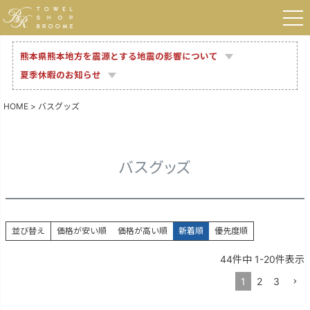
熊本県熊本地方を震源とする地震の影響について
夏季休暇のお知らせ
HOME
バスグッズ
バスグッズ
並び替え
価格が安い順
価格が高い順
新着順
優先度順
44
件中
1
-
20
件表示
1
2
3