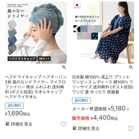
ヘアドライキャップ ヘアターバン
日本製 綿100％ 湯上り プリント
2枚 風のないドライヤー マイクロ
ワンピース レディース 綿100％ フ
ファイバー 吸水 ふわふわ 送料無
リーサイズ 送料無料 (ポスト投函)
料 (ポスト投函) タオルキャップ
ワンピ 夏 ゆったり 部屋着
ヘアドライタオル
送料無料
送料無料
5,180
メーカー希望価格
¥
→
1,690
¥
税込
4,400
販売価格
¥
税込
詳細を見る
詳細を見る