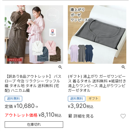
【訳ありB品アウトレット】 バス
(ギフト) 湯上がり ガーゼワンピー
ローブ 今治 リラクシー ワッフル
ス 着るタオル 送料無料 ※紙袋付き
織 タオル地 タオル 送料無料 (宅
湯上りワンピース 湯上がりワンピ
配) ハニカム織
ガーゼタオル
送料無料
送料無料
ギフト
10,680
3,920
定価
¥
¥
→
税込
8,110
アウトレット価格
¥
税込
詳細を見る
在庫切れ