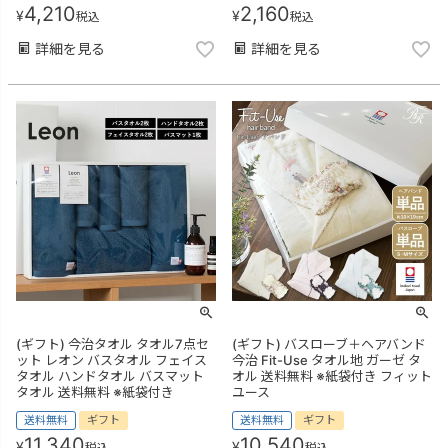
4,210
2,160
¥
¥
税込
税込
詳細を見る
詳細を見る
(ギフト) 今治タオル タオル7点セ
(ギフト) バスローブ＋ヘアバンド
ット レオン バスタオル フェイス
今治 Fit-Use タオル地 ガーゼ タ
タオル ハンドタオル バスマット
オル 送料無料 ※紙袋付き フィット
タオル 送料無料 ※紙袋付き
ユース
送料無料
ギフト
送料無料
ギフト
11,340
10,540
¥
¥
税込
税込