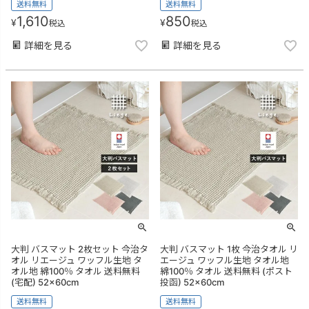
送料無料
送料無料
1,610
850
¥
¥
税込
税込
詳細を見る
詳細を見る
大判 バスマット 2枚セット 今治タ
大判 バスマット 1枚 今治タオル リ
オル リエージュ ワッフル生地 タ
エージュ ワッフル生地 タオル地
オル地 綿100％ タオル 送料無料
綿100％ タオル 送料無料 (ポスト
(宅配) 52×60cm
投函) 52×60cm
送料無料
送料無料