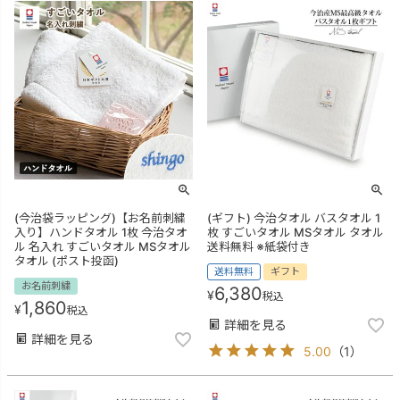
(今治袋ラッピング)【お名前刺繍
(ギフト) 今治タオル バスタオル 1
入り】ハンドタオル 1枚 今治タオ
枚 すごいタオル MSタオル タオル
ル 名入れ すごいタオル MSタオル
送料無料 ※紙袋付き
タオル (ポスト投函)
送料無料
ギフト
お名前刺繍
6,380
¥
税込
1,860
¥
税込
詳細を見る
詳細を見る
5.00
（
1
）