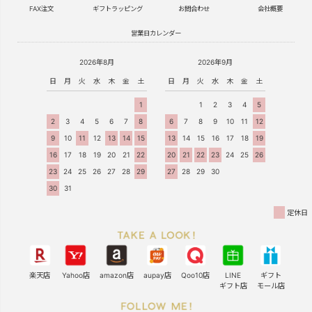
FAX注文
ギフトラッピング
お問合わせ
会社概要
営業日カレンダー
2026年8月
2026年9月
日
月
火
水
木
金
土
日
月
火
水
木
金
土
1
1
2
3
4
5
2
3
4
5
6
7
8
6
7
8
9
10
11
12
9
10
11
12
13
14
15
13
14
15
16
17
18
19
16
17
18
19
20
21
22
20
21
22
23
24
25
26
23
24
25
26
27
28
29
27
28
29
30
30
31
定休日
楽天店
Yahoo店
amazon店
aupay店
Qoo10店
LINE
ギフト
ギフト店
モール店