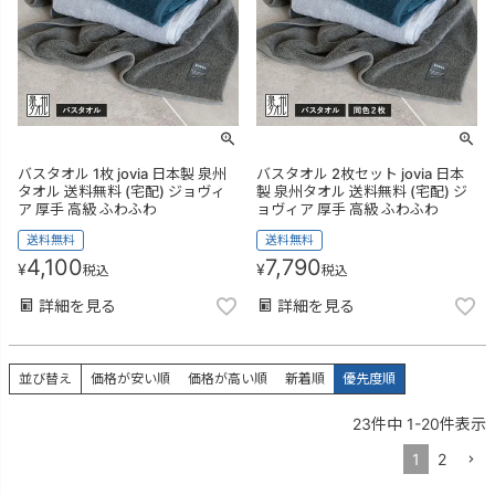
バスタオル 1枚 jovia 日本製 泉州
バスタオル 2枚セット jovia 日本
タオル 送料無料 (宅配) ジョヴィ
製 泉州タオル 送料無料 (宅配) ジ
ア 厚手 高級 ふわふわ
ョヴィア 厚手 高級 ふわふわ
送料無料
送料無料
4,100
7,790
¥
¥
税込
税込
詳細を見る
詳細を見る
並び替え
価格が安い順
価格が高い順
新着順
優先度順
23
件中
1
-
20
件表示
1
2