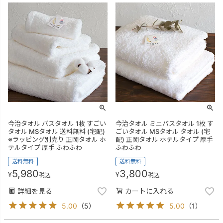
今治タオル バスタオル 1枚 すごい
今治タオル ミニバスタオル 1枚 す
タオル MSタオル 送料無料 (宅配)
ごいタオル MSタオル タオル (宅
※ラッピング別売り 正岡タオル ホ
配) 正岡タオル ホテルタイプ 厚手
テルタイプ 厚手 ふわふわ
ふわふわ
送料無料
送料無料
5,980
3,800
¥
¥
税込
税込
詳細を見る
カートに入れる
5.00
（
5
）
5.00
（
1
）