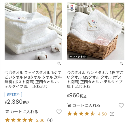
今治タオル フェイスタオル 1枚 す
今治タオル ハンドタオル 1枚 すご
ごいタオル MSタオル タオル 送料
いタオル MSタオル タオル (ポス
無料 (ポスト投函) 正岡タオル ホ
ト投函) 正岡タオル ホテルタイプ
テルタイプ 厚手 ふわふわ
厚手 ふわふわ
960
送料無料
¥
税込
2,380
¥
税込
カートに入れる
カートに入れる
4.50
（
2
）
5.00
（
4
）