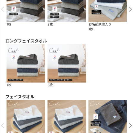
1枚
2枚
お名前刺繍入り
ギ
1枚
2
ロングフェイスタオル
1枚
3枚
フェイスタオル