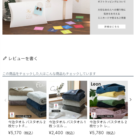
レビューを書く
この商品をチェックした人はこんな商品もチェックしています
今治タオル バスタオル 2
今治タオル バスタオル 1
今治タオル バスタオル 2
今治
枚セット F...
枚 シエル ...
枚セット レ...
枚 F
¥
5,170
¥
2,400
¥
5,780
¥
2
（税込）
（税込）
（税込）