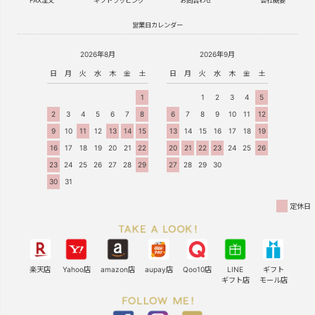
FAX注文
ギフトラッピング
お問合わせ
会社概要
営業日カレンダー
2026年8月
2026年9月
日
月
火
水
木
金
土
日
月
火
水
木
金
土
1
1
2
3
4
5
2
3
4
5
6
7
8
6
7
8
9
10
11
12
9
10
11
12
13
14
15
13
14
15
16
17
18
19
16
17
18
19
20
21
22
20
21
22
23
24
25
26
23
24
25
26
27
28
29
27
28
29
30
30
31
定休日
楽天店
Yahoo店
amazon店
aupay店
Qoo10店
LINE
ギフト
ギフト店
モール店