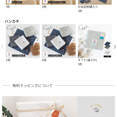
1枚
3枚
お名前刺繍入り
ギ
1枚
1
ハンカチ
2枚
6枚
ギフト(袋入れ)
ギ
1枚
1
有料ラッピングについて