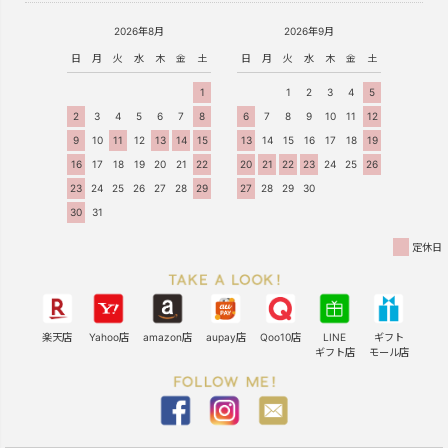
2026年8月
2026年9月
日
月
火
水
木
金
土
日
月
火
水
木
金
土
1
1
2
3
4
5
2
3
4
5
6
7
8
6
7
8
9
10
11
12
9
10
11
12
13
14
15
13
14
15
16
17
18
19
16
17
18
19
20
21
22
20
21
22
23
24
25
26
23
24
25
26
27
28
29
27
28
29
30
30
31
定休日
楽天店
Yahoo店
amazon店
aupay店
Qoo10店
LINE
ギフト
ギフト店
モール店