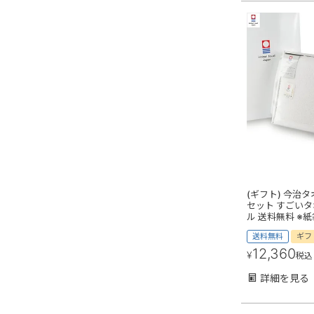
(ギフト) 今治タ
セット すごいタ
ル 送料無料 ※
送料無料
ギフ
12,360
¥
税込
詳細を見る