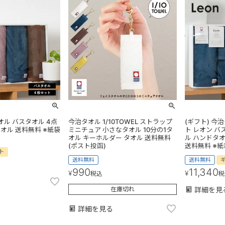
オル バスタオル 4点
今治タオル 1/10TOWEL ストラップ
(ギフト) 今
タオル 送料無料 ※紙袋
ミニチュア 小さなタオル 10分の1タ
ト レオン バ
オル キーホルダー タオル 送料無料
ル ハンドタオ
(ポスト投函)
送料無料 ※
ト
送料無料
送料無料
990
11,340
¥
¥
税込
税
在庫切れ
詳細を見
詳細を見る