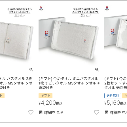
オル バスタオル 2枚
(ギフト) 今治タオル ミニバスタオル
(ギフト) 今
オル MSタオル タオ
1枚 すごいタオル MSタオル タオル ※
2枚セット す
紙袋付き
紙袋付き
タオル 送料無
ト
ギフト
送料無料
4,200
5,160
¥
¥
税込
税込
詳細を見る
詳細を見