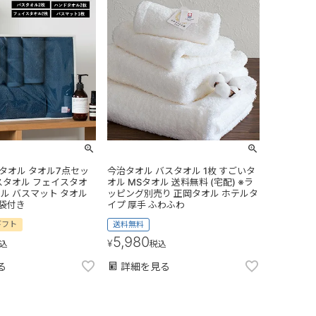
治タオル タオル7点セッ
今治タオル バスタオル 1枚 すごいタ
スタオル フェイスタオ
オル MSタオル 送料無料 (宅配) ※ラ
ル バスマット タオル
ッピング別売り 正岡タオル ホテルタ
紙袋付き
イプ 厚手 ふわふわ
ギフト
送料無料
5,980
¥
込
税込
る
詳細を見る