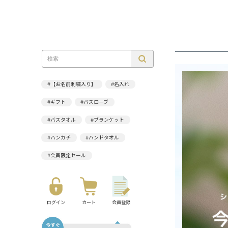
#【お名前刺繍入り】
#名入れ
#ギフト
#バスローブ
#バスタオル
#ブランケット
#ハンカチ
#ハンドタオル
#会員限定セール
ログイン
カート
会員登録