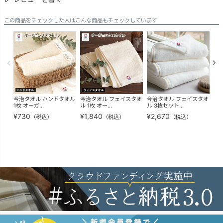
この商品をチェックした人はこんな商品もチェックしています
今治タオル ハンドタオル
今治タオル フェイスタオ
今治タオル フェイスタオ
今治
1枚 オーガ...
ル 1枚 オー...
ル 3枚セット...
枚セ
¥
730
¥
1,840
¥
2,670
¥
4
（税込）
（税込）
（税込）