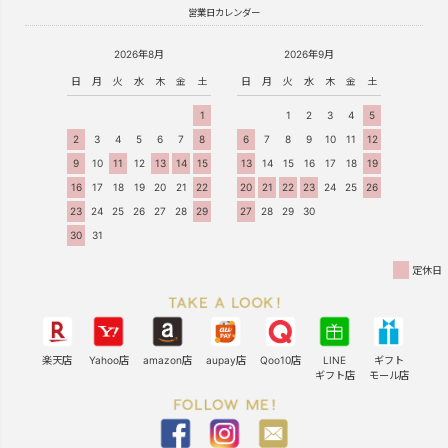
営業日カレンダー
2026年8月
2026年9月
日
月
火
水
木
金
土
日
月
火
水
木
金
土
1
1
2
3
4
5
2
3
4
5
6
7
8
6
7
8
9
10
11
12
9
10
11
12
13
14
15
13
14
15
16
17
18
19
16
17
18
19
20
21
22
20
21
22
23
24
25
26
23
24
25
26
27
28
29
27
28
29
30
30
31
定休日
楽天店
Yahoo店
amazon店
aupay店
Qoo10店
LINE
ギフト
ギフト店
モール店