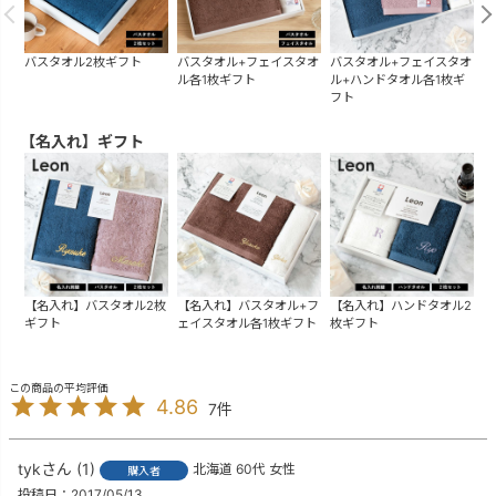
バスタオル2枚ギフト
バスタオル+フェイスタオ
バスタオル+フェイスタオ
バ
ル各1枚ギフト
ル+ハンドタオル各1枚ギ
フト
【名入れ】ギフト
【名入れ】バスタオル2枚
【名入れ】バスタオル+フ
【名入れ】ハンドタオル2
ギフト
ェイスタオル各1枚ギフト
枚ギフト
4.86
7
tyk
1
北海道
60代
女性
購入者
投稿日
2017/05/13