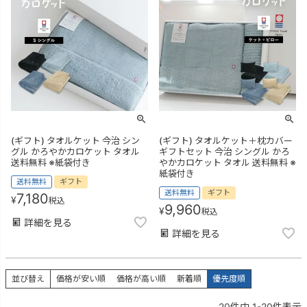
(ギフト) タオルケット 今治 シン
(ギフト) タオルケット＋枕カバー
グル かろやかカロケット タオル
ギフトセット 今治 シングル かろ
送料無料 ※紙袋付き
やかカロケット タオル 送料無料 ※
紙袋付き
送料無料
ギフト
送料無料
ギフト
7,180
¥
税込
9,960
¥
税込
詳細を見る
詳細を見る
並び替え
価格が安い順
価格が高い順
新着順
優先度順
20
件中
1
-
20
件表示