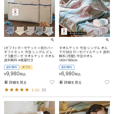
(ギフト) ガーゼケット＋枕カバー
タオルケット 今治 シングル オル
ギフトセット 今治 シングル ビレ
テガ353 ガーゼパイルケット 送料
ア 5重ガーゼ タオルケット タオル
無料 (宅配) 今治タオル
送料無料 ※紙袋付き
140×190cm
送料無料
ギフト
送料無料
9,980
6,980
¥
¥
税込
税込
詳細を見る
詳細を見る
5.00
（
1
）