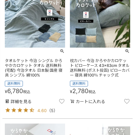
タオルケット 今治 シングル かろ
枕カバー 今治 かろやかカロケッ
やかカロケット タオル 送料無料
ト ピローケース 43×63cm タオル
(宅配) 今治タオル 日本製 国産 寝
送料無料 (ポスト投函) ピローカバ
具 シンプル 綿100%
ー 寝具 綿100％ チャック式
送料無料
送料無料
6,780
2,780
¥
¥
税込
税込
詳細を見る
カートに入れる
4.60
（
5
）