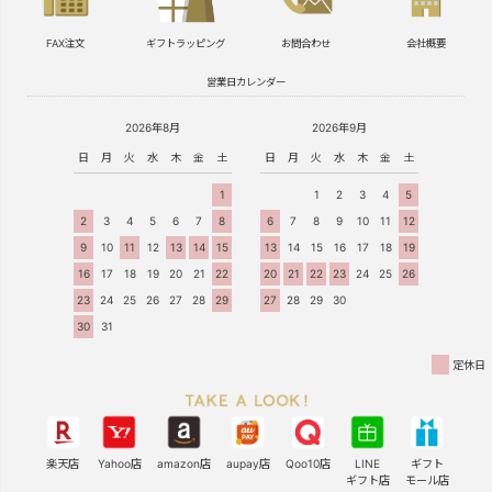
FAX注文
ギフトラッピング
お問合わせ
会社概要
営業日カレンダー
2026年8月
2026年9月
日
月
火
水
木
金
土
日
月
火
水
木
金
土
1
1
2
3
4
5
2
3
4
5
6
7
8
6
7
8
9
10
11
12
9
10
11
12
13
14
15
13
14
15
16
17
18
19
16
17
18
19
20
21
22
20
21
22
23
24
25
26
23
24
25
26
27
28
29
27
28
29
30
30
31
定休日
楽天店
Yahoo店
amazon店
aupay店
Qoo10店
LINE
ギフト
ギフト店
モール店