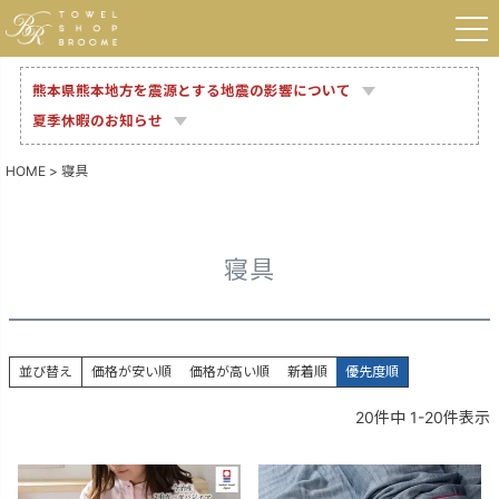
熊本県熊本地方を震源とする地震の影響について
夏季休暇のお知らせ
HOME
寝具
寝具
並び替え
価格が安い順
価格が高い順
新着順
優先度順
20
件中
1
-
20
件表示