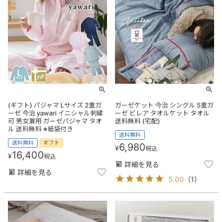
(ギフト) パジャマ Lサイズ 2重ガ
ガーゼケット 今治 シングル 5重ガ
ーゼ 今治 yawari イニシャル刺繍
ーゼ ビレア タオルケット タオル
可 男女兼用 ガーゼパジャマ タオ
送料無料 (宅配)
ル 送料無料 ※紙袋付き
送料無料
送料無料
ギフト
6,980
¥
税込
16,400
¥
税込
詳細を見る
詳細を見る
5.00
（
1
）