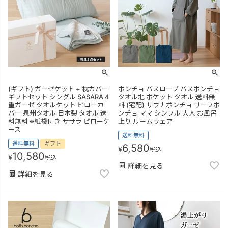
(ギフト) ガーゼケット + 枕カバー
ポンチョ バスローブ バスポンチョ
ギフトセット シングル SASARA 4
タオル地 ポケット タオル 送料無
重ガーゼ タオルケット ピローカ
料 (宅配) サウナポンチョ サーフポ
バー 泉州タオル 日本製 タオル 送
ンチョ ママ シンプル 大人 お風呂
料無料 ※紙袋付き ササラ ピローケ
上り ルームウェア
ース
送料無料
送料無料
ギフト
6,580
¥
税込
10,580
¥
税込
詳細を見る
詳細を見る