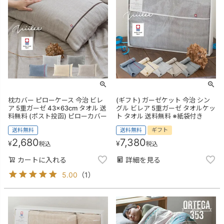
枕カバー ピローケース 今治 ビレ
(ギフト) ガーゼケット 今治 シン
ア 5重ガーゼ 43×63cm タオル 送
グル ビレア 5重ガーゼ タオルケッ
料無料 (ポスト投函) ピローカバー
ト タオル 送料無料 ※紙袋付き
送料無料
送料無料
ギフト
2,680
7,380
¥
¥
税込
税込
カートに入れる
詳細を見る
5.00
（
1
）