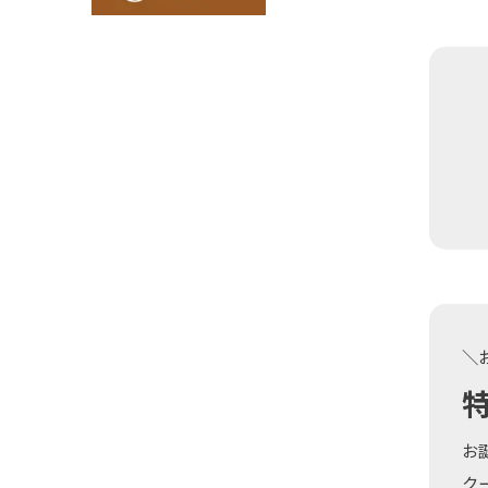
＼
お
ク