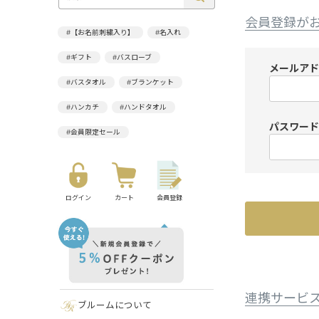
会員登録が
#【お名前刺繍入り】
#名入れ
#ギフト
#バスローブ
メールア
#バスタオル
#ブランケット
#ハンカチ
#ハンドタオル
パスワー
#会員限定セール
ログイン
カート
会員登録
連携サービ
ブルームについて