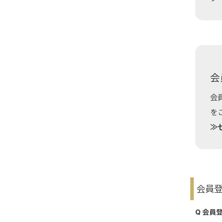
会
会
を
≫
会員登
Q 会員