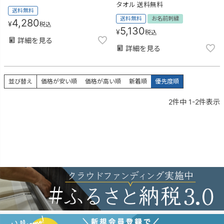
タオル 送料無料
送料無料
送料無料
お名前刺繍
4,280
¥
税込
5,130
¥
税込
詳細を見る
詳細を見る
並び替え
価格が安い順
価格が高い順
新着順
優先度順
2
件中
1
-
2
件表示