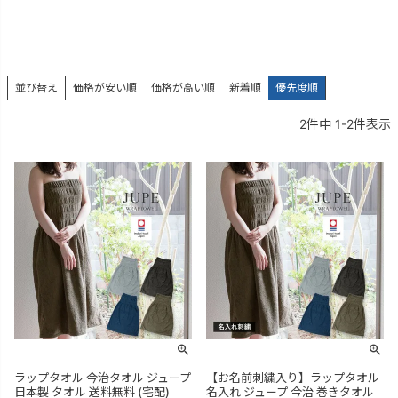
並び替え
価格が安い順
価格が高い順
新着順
優先度順
2
件中
1
-
2
件表示
ラップタオル 今治タオル ジュープ
【お名前刺繍入り】ラップタオル
日本製 タオル 送料無料 (宅配)
名入れ ジュープ 今治 巻きタオル