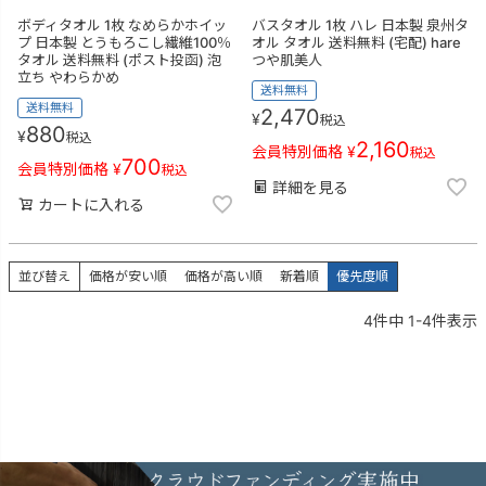
ボディタオル 1枚 なめらかホイッ
バスタオル 1枚 ハレ 日本製 泉州タ
プ 日本製 とうもろこし繊維100％
オル タオル 送料無料 (宅配) hare
タオル 送料無料 (ポスト投函) 泡
つや肌美人
立ち やわらかめ
送料無料
送料無料
2,470
¥
税込
880
¥
税込
2,160
会員特別価格
¥
税込
700
会員特別価格
¥
税込
詳細を見る
カートに入れる
並び替え
価格が安い順
価格が高い順
新着順
優先度順
4
件中
1
-
4
件表示