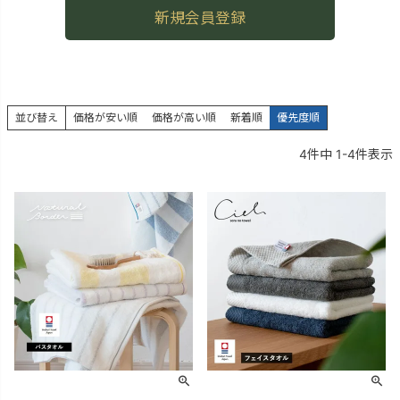
新規会員登録
並び替え
価格が安い順
価格が高い順
新着順
優先度順
4
件中
1
-
4
件表示