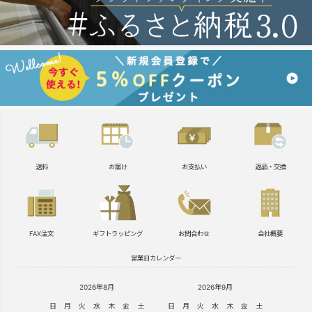
送料
お届け
お支払い
返品・交換
FAX注文
ギフトラッピング
お問合わせ
会社概要
営業日カレンダー
2026年8月
2026年9月
日
月
火
水
木
金
土
日
月
火
水
木
金
土