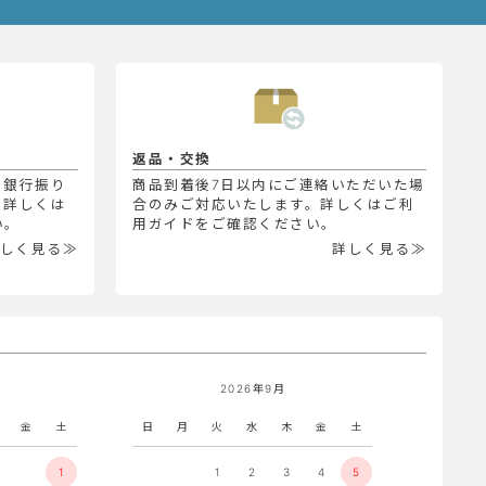
返品・交換
、銀行振り
商品到着後7日以内にご連絡いただいた場
。詳しくは
合のみご対応いたします。詳しくはご利
い。
用ガイドをご確認ください。
しく見る≫
詳しく見る≫
2026年9月
金
土
日
月
火
水
木
金
土
1
1
2
3
4
5