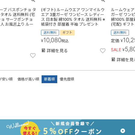
ーブ バスポンチョ タ
(ギフト) ルームウエア ワンマイルウ
ルームウェア
タオル 送料無料 (宅
エア 3重ガーゼ ワンピース レディー
ガーゼ ワンピ
チョ サーフポンチョ
ス 日本製 綿100% タオル 送料無料 ※
綿100% 部
大人 お風呂上り ルー
紙袋付き 部屋着 半袖 プレゼント
(宅配) ギフ
送料無料
ギフト
送料無料
10,080
10,
¥
定価
¥
税込
5,8
SALE
¥
詳細を見る
詳細を見
が安い順
価格が高い順
新着順
優先度順