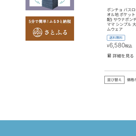
ポンチョ バスロ
オル地 ポケット 
配) サウナポン
ママ シンプル 
ムウェア
送料無料
6,580
¥
税込
詳細を見る
並び替え
価格