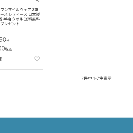
 ワンマイルウェア 3重
ース レディース 日本製
屋着 半袖 タオル 送料無料
ト プレゼント
290
→
00
税込
る
7
件中
1
-
7
件表示