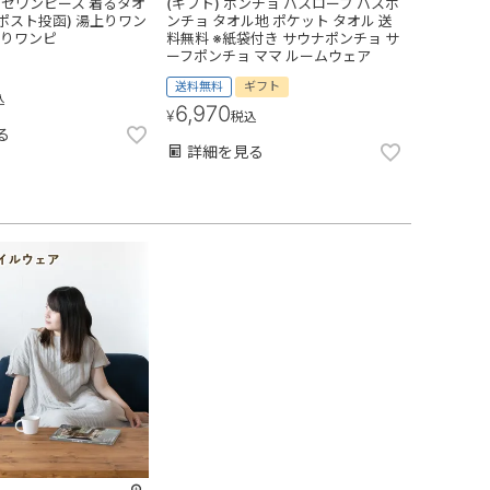
ーゼワンピース 着るタオ
(ギフト) ポンチョ バスローブ バスポ
(ポスト投函) 湯上りワン
ンチョ タオル地 ポケット タオル 送
がりワンピ
料無料 ※紙袋付き サウナポンチョ サ
ーフポンチョ ママ ルームウェア
送料無料
ギフト
込
6,970
¥
税込
る
詳細を見る