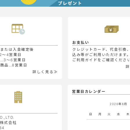
お支払い
定または入金確定後
クレジットカード、代金引換
2～4営業日
込み等がご利用いただけます
…3～6営業日
ご利用ガイドをご確認くださ
商品…8営業日
詳
詳しく見る≫
営業日カレンダー
2026年8月
日
月
火
水
木
O.,LTD.
株式会社
34