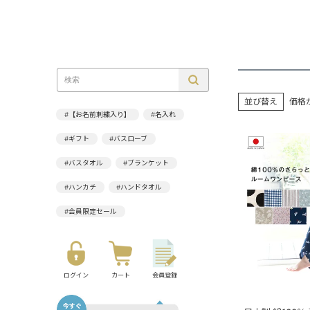
並び替え
価格
#【お名前刺繍入り】
#名入れ
#ギフト
#バスローブ
#バスタオル
#ブランケット
#ハンカチ
#ハンドタオル
#会員限定セール
ログイン
カート
会員登録