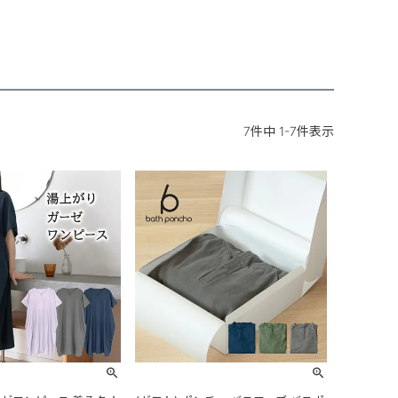
7
件中
1
-
7
件表示