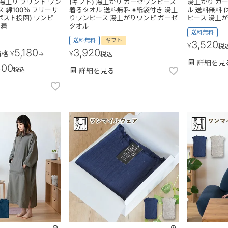
 湯上り プリント ワン
(ギフト) 湯上がり ガーゼワンピース
湯上がり ガ
 綿100％ フリーサ
着るタオル 送料無料 ※紙袋付き 湯上
ル 送料無料 
ポスト投函) ワンピ
りワンピース 湯上がりワンピ ガーゼ
ピース 湯上
屋着
タオル
送料無料
送料無料
ギフト
3,520
¥
税
5,180
3,920
価格
¥
¥
→
税込
詳細を見
400
税込
詳細を見る