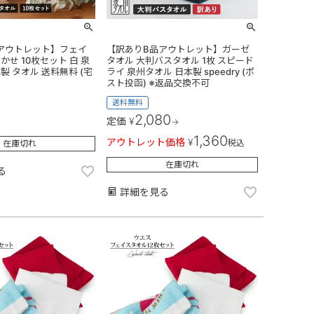
アウトレット】フェイ
【訳ありB品アウトレット】ガーゼ
かせ 10枚セット 白 泉
タオル 大判バスタオル 1枚 スピード
製 タオル 送料無料 (宅
ライ 泉州タオル 日本製 speedry (ポ
スト投函) ※返品交換不可
送料無料
2,080
定価
¥
→
1,360
アウトレット価格
¥
税込
在庫切れ
在庫切れ
る
詳細を見る