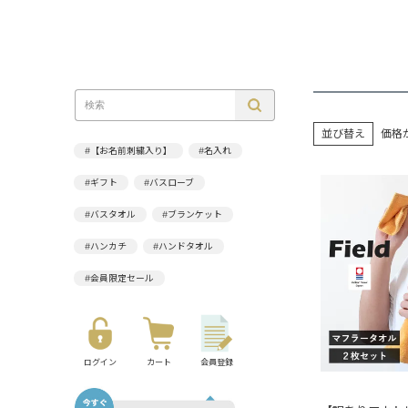
並び替え
価格
#【お名前刺繍入り】
#名入れ
#ギフト
#バスローブ
#バスタオル
#ブランケット
#ハンカチ
#ハンドタオル
#会員限定セール
ログイン
カート
会員登録