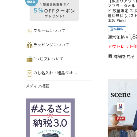
【訳ありアウト
マフラータオル 
ド 数量限定 ス
送料無料 (ポスト投
本製 Field
送料無料
ブルームについて
1,
通常価格
¥
ラッピングについて
アウトレット
詳細を見る
Fax注文について
のし名入れ・粗品タオル
メディア掲載