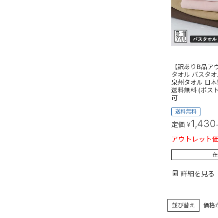
【訳ありB品ア
タオル バスタオ
泉州タオル 日本製
送料無料 (ポス
可
送料無料
1,430
定価
¥
アウトレット
在
詳細を見る
並び替え
価格