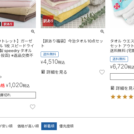
ウトレット】ガーゼ
【訳あり福袋】今治タオル10点セッ
タオル ウエス
ル 1枚 スピードライ
ト
セット アウト
 speedry タオル
送料無料 (宅
送料無料
ト投函) ※返品交換不
送料無料
4,510
¥
税込
6,720
¥
税
詳細を見る
→
1,020
価格
¥
税込
詳細を見
庫切れ
が安い順
価格が高い順
新着順
優先度順