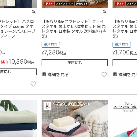
ウトレット】 バスロ
【訳ありB品アウトレット】フェイ
【訳ありB品
タイプ scene タオ
スタオル おまかせ 60枚セット 白 泉
スタオル おま
配) シーンバスローブ
州タオル 日本製 タオル 送料無料 (宅
州タオル 日本
レディース
配)
配)
送料無料
送料無料
0
7,280
1,700
¥
¥
→
税込
税込
10,390
価格
¥
税込
在庫切れ
庫切れ
詳細を見る
詳細を見