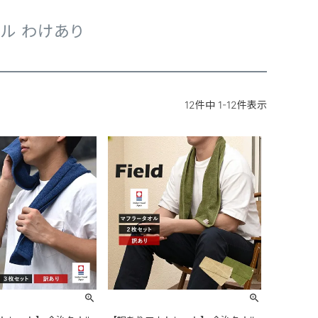
ル わけあり
12
件中
1
-
12
件表示