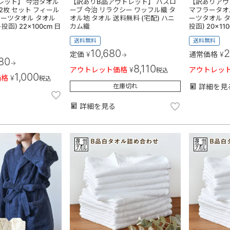
レット】 今治タオル
【訳ありB品アウトレット】 バスロ
【訳ありアウ
2枚 セット フィール
ーブ 今治 リラクシー ワッフル織 タ
マフラータオル 
ポーツタオル タオル
オル地 タオル 送料無料 (宅配) ハニ
ーツタオル タ
函) 22×100cm 日
カム織
投函) 20×1
送料無料
送料無料
10,680
2
定価
¥
通常価格
¥
→
880
→
8,110
アウトレット価格
¥
アウトレッ
税込
1,000
価格
¥
税込
在庫切れ
詳細を見
詳細を見る