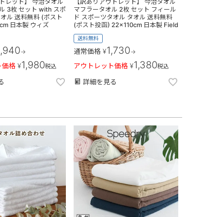
トレット】 今治タオル
【訳ありアウトレット】 今治タオル
3枚 セット with スポ
マフラータオル 2枚 セット フィール
オル 送料無料 (ポスト
ド スポーツタオル タオル 送料無料
10cm 日本製 ウィズ
(ポスト投函) 22×110cm 日本製 Field
送料無料
,940
1,730
通常価格
¥
→
→
1,980
1,380
ト価格
¥
アウトレット価格
¥
税込
税込
る
詳細を見る