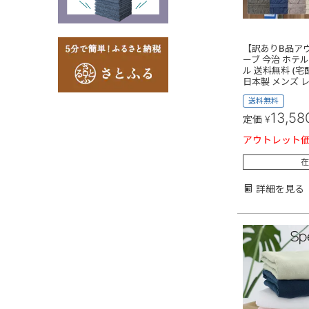
【訳ありB品ア
ーブ 今治 ホテル
ル 送料無料 (宅
日本製 メンズ 
送料無料
13,58
定価
¥
アウトレット
在
詳細を見る