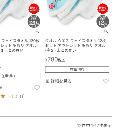
 フェイスタオル 120枚
タオル ウエス フェイスタオル 12枚
レット 訳あり タオル
セット アウトレット 訳あり タオル
配) まとめ買い
(宅配) まとめ買い
780
¥
税込
込
在庫切れ
在庫切れ
詳細を見る
る
5.00
（
1
）
12
件中
1
-
12
件表示