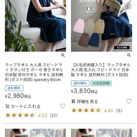
ラップタオル 大人用 スピードラ
【お名前刺繍入り】ラップタオル
イ ボタン付き ガーゼ 巻きタオル
大人用 名入れ スピードライ 日本
日本製 泉州タオル タオル 送料無
製 タオル 送料無料 (ポスト投函)
料 (ポスト投函) speedry 85cm
送料無料
お名前刺繍
送料無料
3,830
¥
税込
2,980
¥
税込
詳細を見る
カートに入れる
4.60
（
5
）
4.52
（
21
）