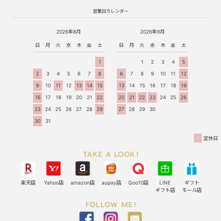
営業日カレンダー
2026年8月
2026年9月
日
月
火
水
木
金
土
日
月
火
水
木
金
土
1
1
2
3
4
5
2
3
4
5
6
7
8
6
7
8
9
10
11
12
9
10
11
12
13
14
15
13
14
15
16
17
18
19
16
17
18
19
20
21
22
20
21
22
23
24
25
26
23
24
25
26
27
28
29
27
28
29
30
30
31
定休日
楽天店
Yahoo店
amazon店
aupay店
Qoo10店
LINE
ギフト
ギフト店
モール店