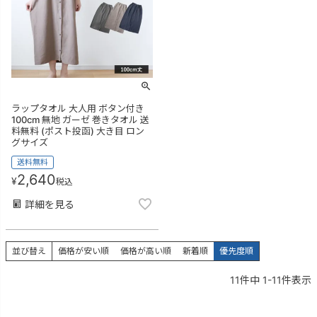
ラップタオル 大人用 ボタン付き
100cm 無地 ガーゼ 巻きタオル 送
料無料 (ポスト投函) 大き目 ロン
グサイズ
送料無料
2,640
¥
税込
詳細を見る
並び替え
価格が安い順
価格が高い順
新着順
優先度順
11
件中
1
-
11
件表示