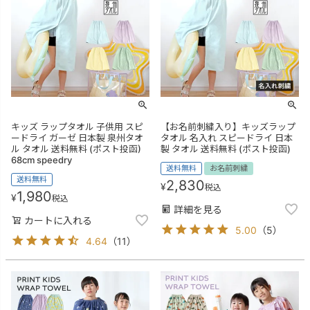
キッズ ラップタオル 子供用 スピ
【お名前刺繍入り】キッズラップ
ードライ ガーゼ 日本製 泉州タオ
タオル 名入れ スピードライ 日本
ル タオル 送料無料 (ポスト投函)
製 タオル 送料無料 (ポスト投函)
68cm speedry
送料無料
お名前刺繍
送料無料
2,830
¥
税込
1,980
¥
税込
詳細を見る
カートに入れる
5.00
（
5
）
4.64
（
11
）