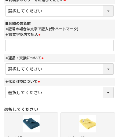
(
必
須
)
■刺繍のお名前
※記号の場合は文字で記入(例:ハートマーク)
※15文字以内で記入
(
必
須
)
※返品・交換について
(
必
須
)
※代金引換について
(
必
須
)
選択してください