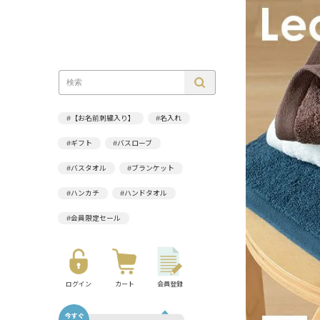
#【お名前刺繍入り】
#名入れ
#ギフト
#バスローブ
#バスタオル
#ブランケット
#ハンカチ
#ハンドタオル
#会員限定セール
ログイン
カート
会員登録