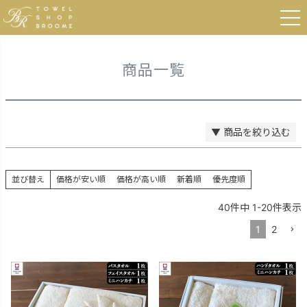
登録順
HOME
商品一覧
価格が安い順
価格が高い順
優先度順
レビュー順
商品一覧
キーワードヒット順
検索
▼ 商品を絞り込む
並び替え
価格が安い順
価格が高い順
新着順
優先度順
40
件中
1
-
20
件表示
1
2