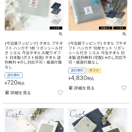
(今治袋ラッピング) タオル プチギ
(今治袋ラッピング) タオル プチギ
フト ハンカチ 1枚 リボンシール付
フト ハンカチ 10枚セット リボン
き シエル 今治タオル お配りギフ
シール付き シエル 今治タオル 日
ト 日本製 (ポスト投函) タオル 送
本製 送料無料 (宅配) ※のし対応不
料無料 ※のし対応不可・紙袋付属
可・紙袋付属なし
なし
送料無料
ギフト
送料無料
4,830
¥
税込
720
¥
税込
詳細を見る
詳細を見る