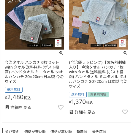
今治タオル ハンカチ 6枚セット
(今治袋ラッピング)【お名前刺繍
with タオル 送料無料 (ポスト投
入り】 今治タオル ハンカチ 1枚
函) ハンドタオル ミニタオル タオ
with タオル 送料無料 (ポスト投
ルハンカチ 20×20cm 日本製 今治
函) ハンドタオル ミニタオル タオ
ウィズ
ルハンカチ 20×20cm 日本製 今治
ウィズ
送料無料
送料無料
お名前刺繍
2,480
¥
税込
1,370
¥
税込
詳細を見る
詳細を見る
並び替え
価格が安い順
価格が高い順
新着順
優先度順