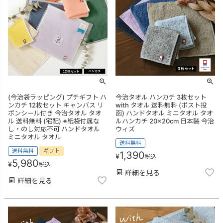
(今治袋ラッピング) プチギフト ハ
今治タオル ハンカチ 3枚セット
ンカチ 12枚セット キャンバス リ
with タオル 送料無料 (ポスト投
ボンシール付き 今治タオル タオ
函) ハンドタオル ミニタオル タオ
ル 送料無料 (宅配) ※紙袋付属な
ルハンカチ 20×20cm 日本製 今治
し・のし対応不可 ハンドタオル
ウィズ
ミニタオル タオル
送料無料
送料無料
ギフト
1,390
¥
税込
5,980
¥
税込
詳細を見る
詳細を見る