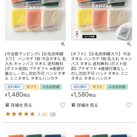
(今治袋ラッピング)【お名前刺繍
(ギフト) 【お名前刺繍入り】今治
入り】 ハンカチ 1枚 今治タオル 名
タオル ハンカチ 1枚 名入れ キャン
入れ キャンバス タオル 送料無料
バス タオル 送料無料 (ポスト投
(ポスト投函) プチギフト ※紙袋付
函) プチギフト ※紙袋付属なし・
属なし・のし対応不可 ハンドタオ
のし対応不可 ハンドタオル ミニ
ル ミニタオル タオルハンカチ
タオル タオルハンカチ
送料無料
ギフト
お名前刺繍
送料無料
ギフト
お名前刺繍
1,480
1,580
¥
¥
税込
税込
詳細を見る
詳細を見る
5.00
（
2
）