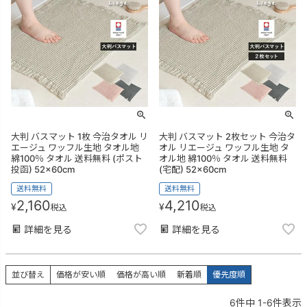
大判 バスマット 1枚 今治タオル リ
大判 バスマット 2枚セット 今治タ
エージュ ワッフル生地 タオル地
オル リエージュ ワッフル生地 タ
綿100％ タオル 送料無料 (ポスト
オル地 綿100％ タオル 送料無料
投函) 52×60cm
(宅配) 52×60cm
送料無料
送料無料
2,160
4,210
¥
¥
税込
税込
詳細を見る
詳細を見る
並び替え
価格が安い順
価格が高い順
新着順
優先度順
6
件中
1
-
6
件表示