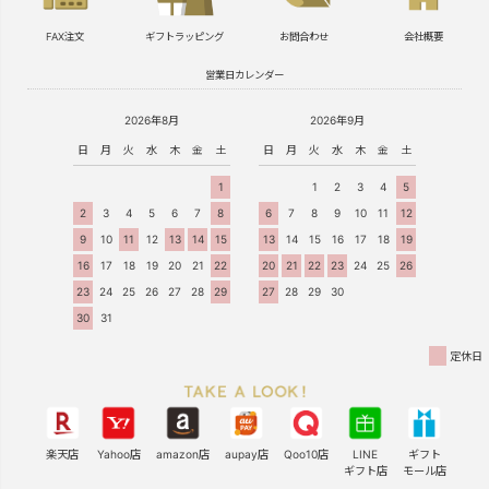
FAX注文
ギフトラッピング
お問合わせ
会社概要
営業日カレンダー
2026年8月
2026年9月
日
月
火
水
木
金
土
日
月
火
水
木
金
土
1
1
2
3
4
5
2
3
4
5
6
7
8
6
7
8
9
10
11
12
9
10
11
12
13
14
15
13
14
15
16
17
18
19
16
17
18
19
20
21
22
20
21
22
23
24
25
26
23
24
25
26
27
28
29
27
28
29
30
30
31
定休日
楽天店
Yahoo店
amazon店
aupay店
Qoo10店
LINE
ギフト
ギフト店
モール店