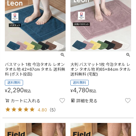
バスマット 1枚 今治タオル レオン
大判 バスマット1枚 今治タオル レ
タオル地 42×67cm タオル 送料無
オン タオル地 約65×84cm タオル
料 (ポスト投函)
送料無料 (宅配)
送料無料
送料無料
2,290
4,780
¥
¥
税込
税込
カートに入れる
詳細を見る
4.80
（
5
）