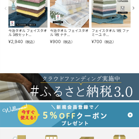
今治タオル フェイスタオ
今治タオル フェイスタオ
フェイスタオル 1枚 ファ
フ
ル 3枚セット...
ル 1枚 ナチ...
ミーユ ホ...
ト 
¥
2,940
¥
900
¥
700
¥
3
（税込）
（税込）
（税込）