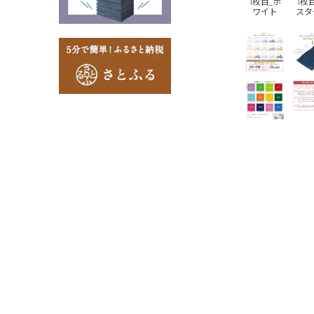
1枚目_ホ
1枚
ワイト
スタ