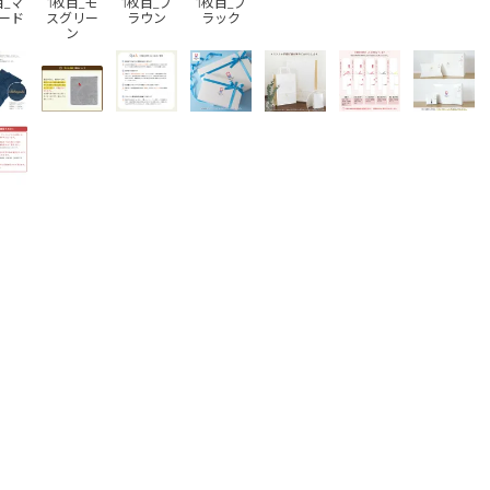
目_マ
1枚目_モ
1枚目_ブ
1枚目_ブ
ード
スグリー
ラウン
ラック
ン