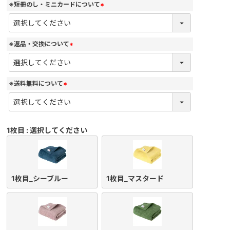
)
※短冊のし・ミニカードについて
(
必
須
)
※返品・交換について
(
必
須
)
※送料無料について
(
必
須
)
1枚目
選択してください
1枚目_シーブルー
1枚目_マスタード