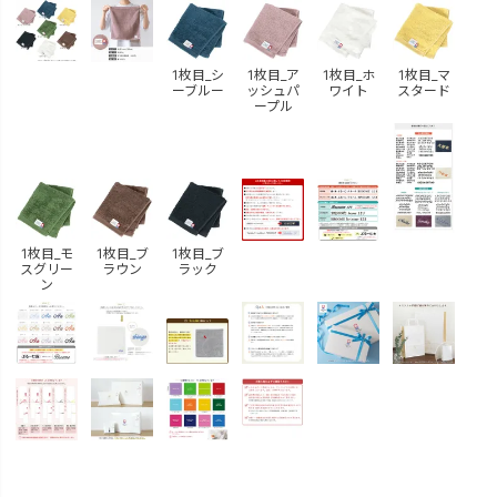
1枚目_シ
1枚目_ア
1枚目_ホ
1枚目_マ
ーブルー
ッシュパ
ワイト
スタード
ープル
1枚目_モ
1枚目_ブ
1枚目_ブ
スグリー
ラウン
ラック
ン