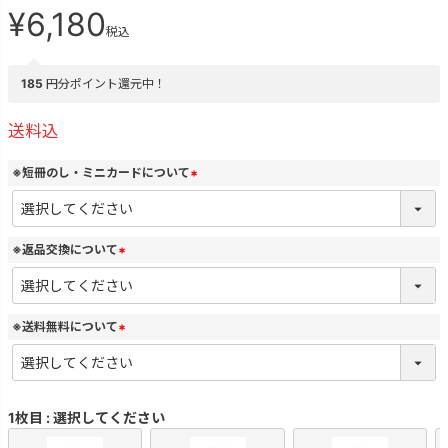
¥
6,180
税込
185
円分ポイント還元中！
送料込
※短冊のし・ミニカードについて
(
必
須
)
※返品交換について
(
必
須
)
※送料無料について
(
必
須
)
1枚目
選択してください