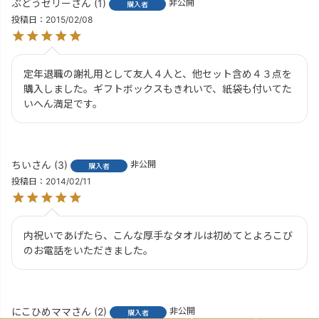
ぶどうゼリー
1
非公開
購入者
投稿日
2015/02/08
定年退職の謝礼用として友人４人と、他セット含め４３点を
購入しました。ギフトボックスもきれいで、紙袋も付いてた
いへん満足です。
ちい
3
非公開
購入者
投稿日
2014/02/11
内祝いであげたら、こんな厚手なタオルは初めてとよろこび
のお電話をいただきました。
にこひめママ
2
非公開
購入者