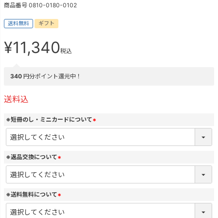
商品番号
0810-0180-0102
送料無料
ギフト
¥
11,340
税込
340
円分ポイント還元中！
送料込
※短冊のし・ミニカードについて
(
必
須
)
※返品交換について
(
必
須
)
※送料無料について
(
必