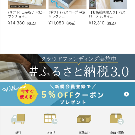
(ギフト) 出産祝い ベビー
(ギフト) バスローブ 今治
【お名前刺繍入り】バス
(ギ
ポンチョ＋...
リラクシ...
ローブ 3Lサイ...
り】
¥
14,380
¥
11,080
¥
12,310
¥
1
（税込）
（税込）
（税込）
送料
お届け
お支払い
返品・交換