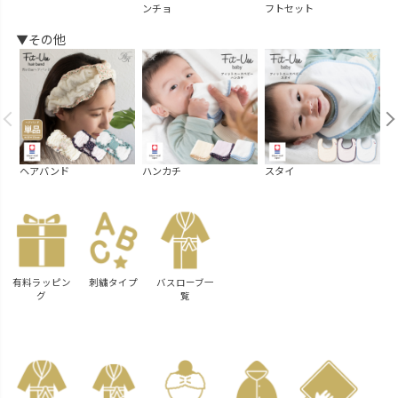
ンチョ
フトセット
ー
▼その他
ヘアバンド
ハンカチ
スタイ
汗
有料ラッピン
刺繍タイプ
バスローブ一
グ
覧