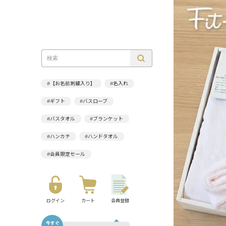
#【お名前刺繍入り】
#名入れ
#ギフト
#バスローブ
#バスタオル
#ブランケット
#ハンカチ
#ハンドタオル
#会員限定セール
ログイン
カート
会員登録