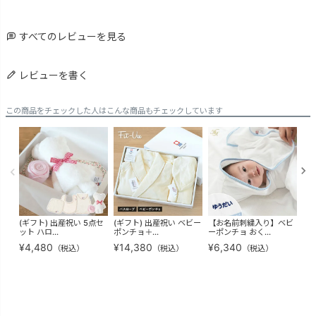
すべてのレビューを見る
レビューを書く
この商品をチェックした人はこんな商品もチェックしています
(ギフト) 出産祝い 5点セ
(ギフト) 出産祝い ベビー
【お名前刺繍入り】ベビ
(ギ
ット ハロ...
ポンチョ＋...
ーポンチョ おく...
＋キ
¥
4,480
¥
14,380
¥
6,340
¥
1
（税込）
（税込）
（税込）