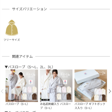
サイズバリエーション
フリーサイズ
関連アイテム
▼バスローブ（S～L、2L、3L）
バスローブ（S~L）
お名前刺繍入り バスロー
バスローブ ギフトボック
バ
ブ（S~L）
ス入り（S~L）