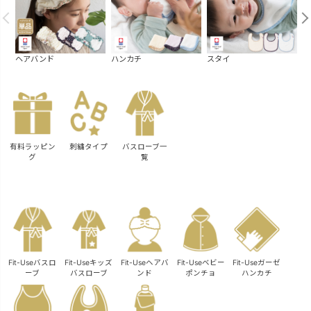
ヘアバンド
ハンカチ
スタイ
汗
有料ラッピン
刺繍タイプ
バスローブ一
グ
覧
Fit-Useバスロ
Fit-Useキッズ
Fit-Useヘアバ
Fit-Useベビー
Fit-Useガーゼ
ーブ
バスローブ
ンド
ポンチョ
ハンカチ