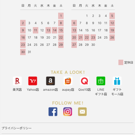
日
月
火
水
木
金
土
日
月
火
水
木
金
土
1
1
2
3
4
5
2
3
4
5
6
7
8
6
7
8
9
10
11
12
9
10
11
12
13
14
15
13
14
15
16
17
18
19
16
17
18
19
20
21
22
20
21
22
23
24
25
26
23
24
25
26
27
28
29
27
28
29
30
30
31
定休日
楽天店
Yahoo店
amazon店
aupay店
Qoo10店
LINE
ギフト
ギフト店
モール店
プライバシーポリシー