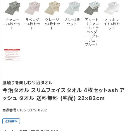
チャコー
ラベンダ
グレージ
ブルー4枚
アソート
オフホワ
ル4枚セッ
ー4枚セッ
ュ4枚セッ
セット
（チャコ
イト4枚セ
ト
ト
ト
ール・ラ
ット
ベンダ
ー・グレ
ージュ・
ブルー）
肌触りを楽しむ今治タオル
今治タオル スリムフェイスタオル 4枚セットash ア
ッシュ タオル 送料無料 (宅配) 22×82cm
商品番号
0105-0379-0202
送料無料