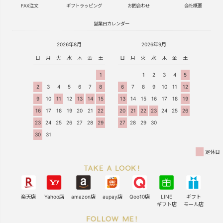
FAX注文
ギフトラッピング
お問合わせ
会社概要
営業日カレンダー
2026年8月
2026年9月
日
月
火
水
木
金
土
日
月
火
水
木
金
土
1
1
2
3
4
5
2
3
4
5
6
7
8
6
7
8
9
10
11
12
9
10
11
12
13
14
15
13
14
15
16
17
18
19
16
17
18
19
20
21
22
20
21
22
23
24
25
26
23
24
25
26
27
28
29
27
28
29
30
30
31
定休日
楽天店
Yahoo店
amazon店
aupay店
Qoo10店
LINE
ギフト
ギフト店
モール店