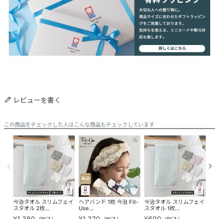
レビューを書く
この商品をチェックした人はこんな商品もチェックしています
今治タオル スリムフェイ
ヘアバンド 1枚 今治 Fit-
今治タオル スリムフェイ
(ギ
スタオル 2枚...
Use...
スタオル 1枚...
ディ
¥
1,380
¥
1,370
¥
690
¥
4