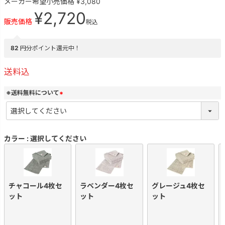
メーカー希望小売価格
¥
3,080
¥
2,720
販売価格
税込
82
円分ポイント還元中！
送料込
※送料無料について
(
必
須
)
カラー
選択してください
チャコール4枚セ
ラベンダー4枚セ
グレージュ4枚セ
ット
ット
ット