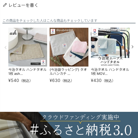
レビューを書く
この商品をチェックした人はこんな商品もチェックしています
今治タオル ハンドタオル
(今治袋ラッピング) タオ
今治タオル ハンドタオル
今
1枚 ash...
ルハンカチ ...
1枚 MOV...
スタ
¥
540
¥
630
¥
430
¥
6
（税込）
（税込）
（税込）