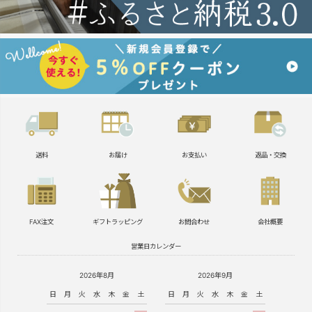
送料
お届け
お支払い
返品・交換
FAX注文
ギフトラッピング
お問合わせ
会社概要
営業日カレンダー
2026年8月
2026年9月
日
月
火
水
木
金
土
日
月
火
水
木
金
土