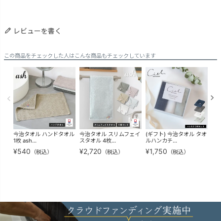
レビューを書く
この商品をチェックした人はこんな商品もチェックしています
今治タオル ハンドタオル
今治タオル スリムフェイ
(ギフト) 今治タオル タオ
お
1枚 ash...
スタオル 4枚...
ルハンカチ...
粗品
¥
540
¥
2,720
¥
1,750
¥
2
（税込）
（税込）
（税込）