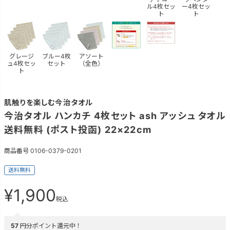
ル4枚セッ
ー4枚セッ
ト
ト
グレージ
ブルー4枚
アソート
ュ4枚セッ
セット
（全色）
ト
肌触りを楽しむ今治タオル
今治タオル ハンカチ 4枚セット ash アッシュ タオル
送料無料 (ポスト投函) 22×22cm
商品番号
0106-0379-0201
送料無料
¥
1,900
税込
57
円分ポイント還元中！