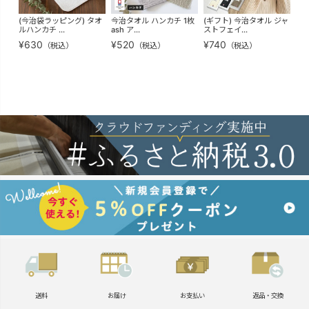
(今治袋ラッピング) タオ
今治タオル ハンカチ 1枚
(ギフト) 今治タオル ジャ
(今
ルハンカチ ...
ash ア...
ストフェイ...
ドタ
¥
630
¥
520
¥
740
¥
6
（税込）
（税込）
（税込）
送料
お届け
お支払い
返品・交換