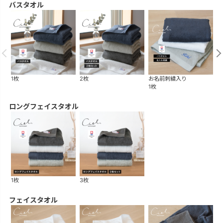
バスタオル
1枚
2枚
お名前刺繍入り
ギ
1枚
2
ロングフェイスタオル
1枚
3枚
フェイスタオル