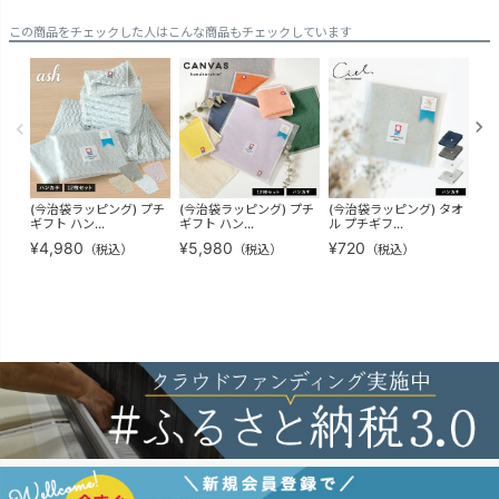
この商品をチェックした人はこんな商品もチェックしています
(今治袋ラッピング) プチ
(今治袋ラッピング) プチ
(今治袋ラッピング) タオ
(ギ
ギフト ハン...
ギフト ハン...
ル プチギフ...
ルハ
¥
4,980
¥
5,980
¥
720
¥
8
（税込）
（税込）
（税込）