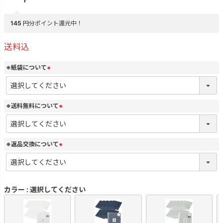
145
円分ポイント還元中！
送料込
※紙袋について
(
必
須
)
※送料無料について
(
必
須
)
※返品交換について
(
必
須
)
カラー
選択してください