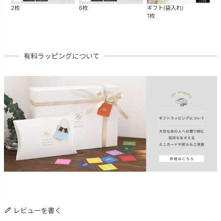
2枚
6枚
ギフト(袋入れ)
ギ
1枚
1
有料ラッピングについて
レビューを書く