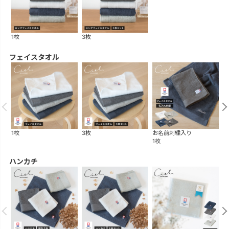
1枚
3枚
フェイスタオル
1枚
3枚
お名前刺繍入り
ギ
1枚
1
ハンカチ