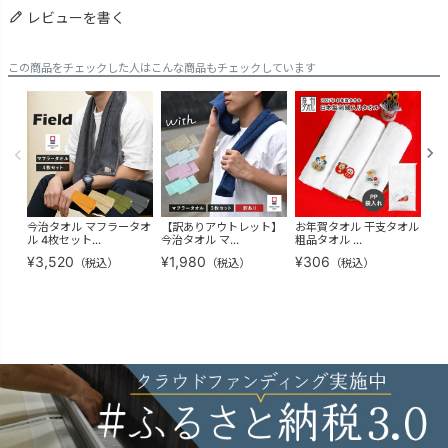
レビューを書く
この商品をチェックした人はこんな商品もチェックしています
今治タオル マフラータオ
【訳ありアウトレット】
お年賀タオル 干支タオル
(ギ
ル 4枚セット...
今治タオル マ...
粗品タオル ...
タオ
¥
3,520
¥
1,980
¥
306
¥
4
（税込）
（税込）
（税込）