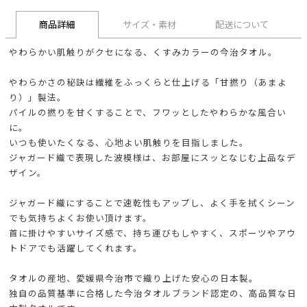
商品詳細
サイズ・素材
配送について
やわらかい肌触りがクセになる、くすみカラーの今治タオル。
やわらかさの秘訣は繊維をふっくらと仕上げる「甘撚り（あまよ
り）」製法。
パイルの撚りを甘くすることで、フワッとしたやわらかな風合い
に。
いつも使いたくなる、心地よい肌触りを目指しました。
ジャガード織で表現した波模様は、お部屋にスッとなじむ上品なデ
ザイン。
ジャガード織にすることで速乾性もアップし、よく手を拭くシーン
でも気持ちよくお使い頂けます。
首に掛けやすいサイズ感で、持ち運びもしやすく、スポーツやアウ
トドアでも活躍してくれます。
タオルの産地、愛媛県今治市で織り上げた安心の日本製。
独自の品質基準に合格した今治タオルブランド認定の、高品質な日