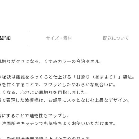
品詳細
サイズ・素材
配送について
肌触りがクセになる、くすみカラーの今治タオル。
の秘訣は繊維をふっくらと仕上げる「甘撚り（あまより）」製法。
りを甘くすることで、フワッとしたやわらかな風合いに。
たくなる、心地よい肌触りを目指しました。
織で表現した波模様は、お部屋にスッとなじむ上品なデザイン。
織にすることで速乾性もアップし、
く洗面所やキッチンでも気持ちよくお使いいただけます。
地、愛媛県今治市で織り上げた安心の日本製。