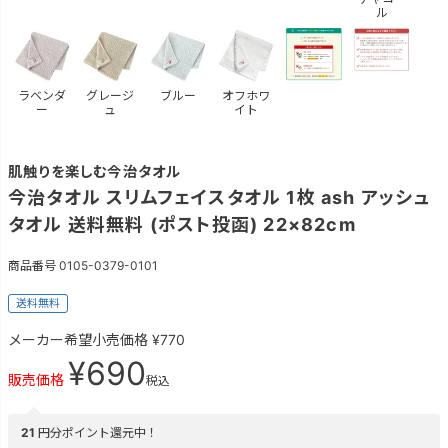
ル
ラベンダ
グレージ
ブルー
オフホワ
ー
ュ
イト
肌触りを楽しむ今治タオル
今治タオル スリムフェイスタオル 1枚 ash アッシュ
タオル 送料無料 (ポスト投函) 22×82cm
商品番号
0105-0379-0101
送料無料
メーカー希望小売価格
¥
770
¥
690
販売価格
税込
21
円分ポイント還元中！