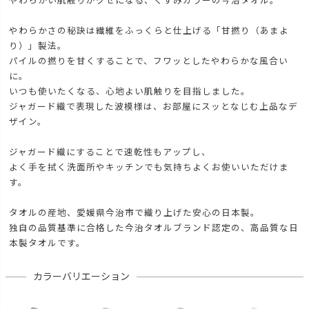
やわらかい肌触りがクセになる、くすみカラーの今治タオル。
やわらかさの秘訣は繊維をふっくらと仕上げる「甘撚り（あまよ
り）」製法。
パイルの撚りを甘くすることで、フワッとしたやわらかな風合い
に。
いつも使いたくなる、心地よい肌触りを目指しました。
ジャガード織で表現した波模様は、お部屋にスッとなじむ上品なデ
ザイン。
ジャガード織にすることで速乾性もアップし、
よく手を拭く洗面所やキッチンでも気持ちよくお使いいただけま
す。
タオルの産地、愛媛県今治市で織り上げた安心の日本製。
独自の品質基準に合格した今治タオルブランド認定の、高品質な日
本製タオルです。
カラーバリエーション