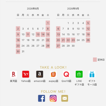
2026年8月
2026年9月
日
月
火
水
木
金
土
日
月
火
水
木
金
土
1
1
2
3
4
5
2
3
4
5
6
7
8
6
7
8
9
10
11
12
9
10
11
12
13
14
15
13
14
15
16
17
18
19
16
17
18
19
20
21
22
20
21
22
23
24
25
26
23
24
25
26
27
28
29
27
28
29
30
30
31
定休日
楽天店
Yahoo店
amazon店
aupay店
Qoo10店
LINE
ギフト
ギフト店
モール店