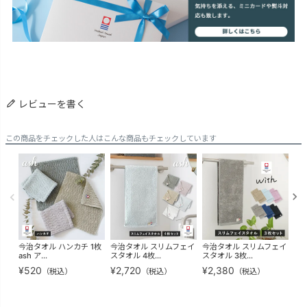
レビューを書く
この商品をチェックした人はこんな商品もチェックしています
今治タオル ハンカチ 1枚
今治タオル スリムフェイ
今治タオル スリムフェイ
粗
ash ア...
スタオル 4枚...
スタオル 3枚...
お年
¥
520
¥
2,720
¥
2,380
¥
6
（税込）
（税込）
（税込）