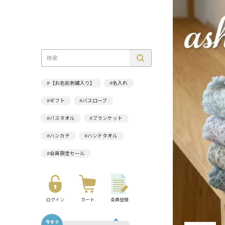
#【お名前刺繍入り】
#名入れ
#ギフト
#バスローブ
#バスタオル
#ブランケット
#ハンカチ
#ハンドタオル
#会員限定セール
ログイン
カート
会員登録