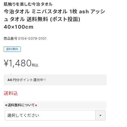
肌触りを楽しむ今治タオル
今治タオル ミニバスタオル 1枚 ash アッシ
ュ タオル 送料無料 (ポスト投函)
40×100cm
商品番号
0104-0379-0101
送料無料
¥
1,480
税込
44
円分ポイント還元中！
送料込
※送料無料について
(
必
須
)