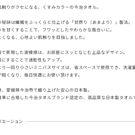
肌触りがクセになる、くすみカラーの今治タオル。
の秘訣は繊維をふっくらと仕上げる「甘撚り（あまより）」製法。
りを甘くすることで、フワッとしたやわらかな風合いに。
たくなる、心地よい肌触りを目指しました。
織で表現した波模様は、お部屋にスッとなじむ上品なデザイン。
織にすることで速乾性もアップ。
より一回り小さいミニバスサイズは、省スペースで使用でき、洗濯
が軽くなり、毎日快適にお使い頂けます。
地、愛媛県今治市で織り上げた安心の日本製。
基準に合格した今治タオルブランド認定の、高品質な日本製タオル
リエーション