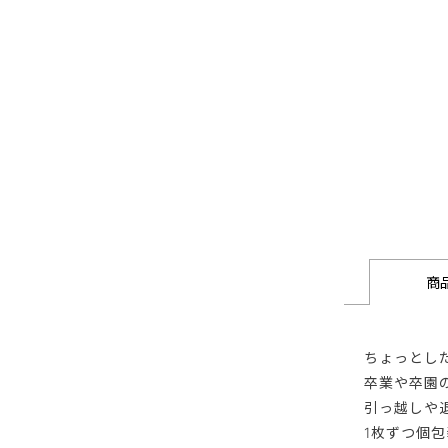
商
ちょっとし
卒業や卒園
引っ越しや
1枚ずつ個