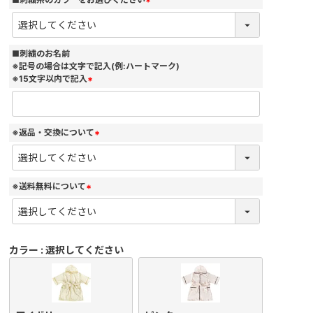
(
必
須
)
■刺繍のお名前
※記号の場合は文字で記入(例:ハートマーク)
※15文字以内で記入
(
必
須
)
※返品・交換について
(
必
須
)
※送料無料について
(
必
須
)
カラー
選択してください