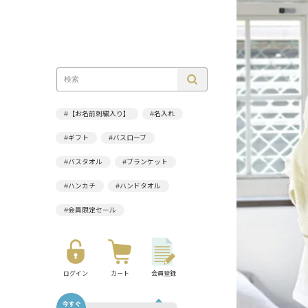
#【お名前刺繍入り】
#名入れ
#ギフト
#バスローブ
#バスタオル
#ブランケット
#ハンカチ
#ハンドタオル
#会員限定セール
ログイン
カート
会員登録