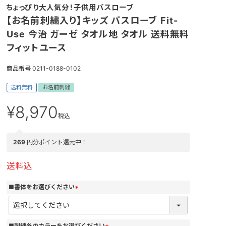
ちょっぴり大人気分！子供用バスローブ
【お名前刺繍入り】キッズ バスローブ Fit-
Use 今治 ガーゼ タオル地 タオル 送料無料
フィットユース
商品番号
0211-0188-0102
送料無料
お名前刺繍
¥
8,970
税込
269
円分ポイント還元中！
送料込
■書体をお選びください
(
必
須
)
■刺繍糸のカラーをお選びください