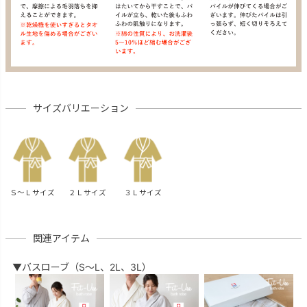
サイズバリエーション
Ｓ～Ｌサイズ
２Ｌサイズ
３Ｌサイズ
関連アイテム
▼バスローブ（S～L、2L、3L）