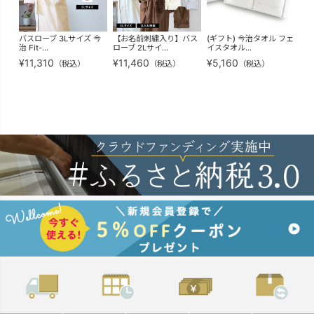
バスローブ 3Lサイズ 今
【お名前刺繍入り】バス
(ギフト) 今治タオル フェ
【
治 Fit-...
ローブ 2Lサイ...
イスタオル...
ローブ
¥
11,310
¥
11,460
¥
5,160
¥
9
（税込）
（税込）
（税込）