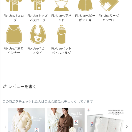
Fit-Useバスロ
Fit-Useキッズ
Fit-Useヘアバ
Fit-Useベビー
Fit-Useガーゼ
ーブ
バスローブ
ンド
ポンチョ
ハンカチ
Fit-Use汗取り
Fit-Useベビー
Fit-Useペット
インナー
スタイ
ボトルホルダ
ー
レビューを書く
この商品をチェックした人はこんな商品もチェックしています