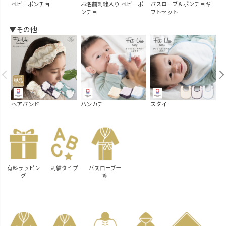
ベビーポンチョ
お名前刺繍入り ベビーポ
バスローブ＆ポンチョギ
キ
ンチョ
フトセット
ー
▼その他
ヘアバンド
ハンカチ
スタイ
汗
有料ラッピン
刺繍タイプ
バスローブ一
グ
覧