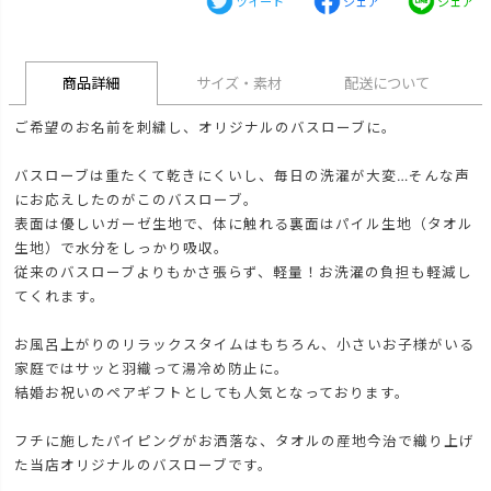
ツイート
シェア
シェア
商品詳細
サイズ・素材
配送について
ご希望のお名前を刺繍し、オリジナルのバスローブに。
バスローブは重たくて乾きにくいし、毎日の洗濯が大変…そんな声
にお応えしたのがこのバスローブ。
表面は優しいガーゼ生地で、体に触れる裏面はパイル生地（タオル
生地）で水分をしっかり吸収。
従来のバスローブよりもかさ張らず、軽量！お洗濯の負担も軽減し
てくれます。
お風呂上がりのリラックスタイムはもちろん、小さいお子様がいる
家庭ではサッと羽織って湯冷め防止に。
結婚お祝いのペアギフトとしても人気となっております。
フチに施したパイピングがお洒落な、タオルの産地今治で織り上げ
た当店オリジナルのバスローブです。