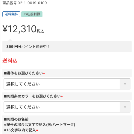
商品番号
0211-0019-0109
送料無料
お名前刺繍
¥
12,310
税込
369
円分ポイント還元中！
送料込
■書体をお選びください
(
必
須
)
■刺繍糸のカラーをお選びください
(
必
須
)
■刺繍のお名前
※記号の場合は文字で記入(例:ハートマーク)
※15文字以内で記入