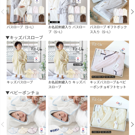
バスローブ（S~L）
お名前刺繍入り バスロー
バスローブ ギフトボック
バ
ブ（S~L）
ス入り（S~L）
▼キッズバスローブ
キッズバスローブ
お名前刺繍入り キッズバ
キッズバスローブ＆ベビ
スローブ
ーポンチョギフトセット
▼ベビーポンチョ