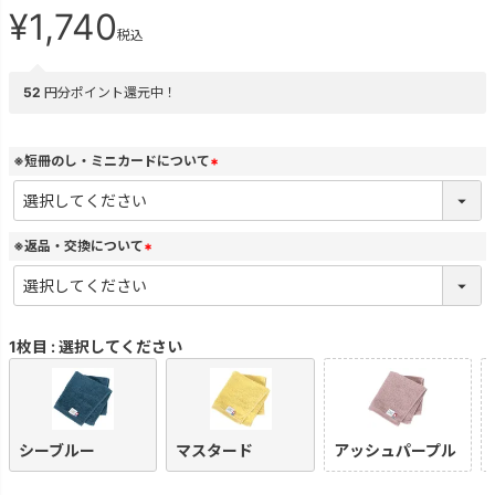
¥
1,740
税込
52
円分ポイント還元中！
※短冊のし・ミニカードについて
(
必
須
)
※返品・交換について
(
必
須
)
1枚目
選択してください
シーブルー
マスタード
アッシュパープル