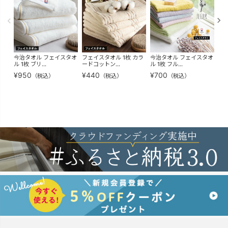
今治タオル フェイスタオ
フェイスタオル 1枚 カラ
今治タオル フェイスタオ
フェ
ル 1枚 ブリ...
ードコットン...
ル 1枚 フル...
ミー
¥
950
¥
440
¥
700
¥
7
（税込）
（税込）
（税込）