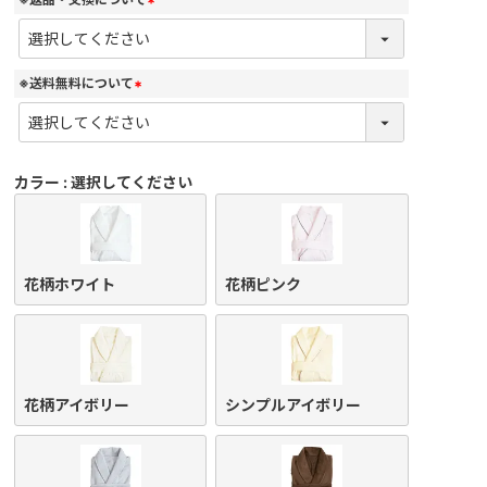
(
必
須
)
※送料無料について
(
必
須
)
カラー
選択してください
花柄ホワイト
花柄ピンク
花柄アイボリー
シンプルアイボリー