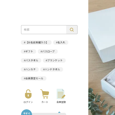
#【お名前刺繍入り】
#名入れ
#ギフト
#バスローブ
#バスタオル
#ブランケット
#ハンカチ
#ハンドタオル
#会員限定セール
ログイン
カート
会員登録