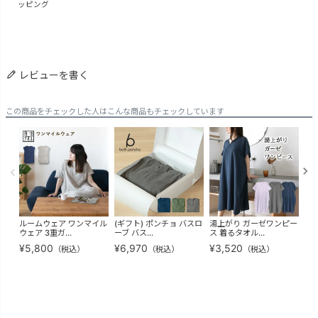
ッピング
レビューを書く
この商品をチェックした人はこんな商品もチェックしています
ルームウェア ワンマイル
(ギフト) ポンチョ バスロ
湯上がり ガーゼワンピー
(ギ
ウェア 3重ガ...
ーブ バス...
ス 着るタオル...
ワン
¥
5,800
¥
6,970
¥
3,520
¥
3
（税込）
（税込）
（税込）