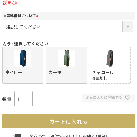
送料込
※送料無料について
(
必
須
)
カラ
選択してください
ネイビー
カーキ
チャコール
在庫切れ
お気に入りに登録する
カートに入れる
発送予定：通常2～4日(土日祝除く)営業日