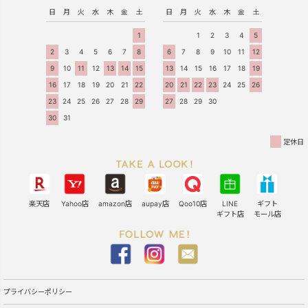
日
月
火
水
木
金
土
日
月
火
水
木
金
土
1
1
2
3
4
5
2
3
4
5
6
7
8
6
7
8
9
10
11
12
9
10
11
12
13
14
15
13
14
15
16
17
18
19
16
17
18
19
20
21
22
20
21
22
23
24
25
26
23
24
25
26
27
28
29
27
28
29
30
30
31
定休日
楽天店
Yahoo店
amazon店
aupay店
Qoo10店
LINE
ギフト
ギフト店
モール店
プライバシーポリシー