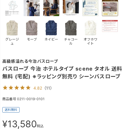
グレージ
モーブ
ネイビー
チャコー
オフホワ
ュ
ル
イト
高級感溢れる今治バスローブ
バスローブ 今治 ホテルタイプ scene タオル 送料
無料 (宅配) ※ラッピング別売り シーンバスローブ
4.82
（
11
）
商品番号
0211-0019-0101
送料無料
¥
13,580
税込