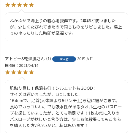
ふかふかで湯上りの着心地抜群です。2年ほど使いました
が、少しくたびれてきたので同じものをリピしました。湯上
りのゆったりした時間が至福です。
アトピー&乾燥肌
1
20代
女性
購入者
投稿日
2021/04/14
肌触り良し！保温も◎！シルエットもGOOD！

サイズは迷いましたが、Lにしました。

164cmで、足首(大体踝より5センチ上)ら辺に裾がきます。

長めでカッコいい、でも吸水性があるタオル生地のバスロー
ブを探していましたが、とても満足です！1枚お気に入りの
バスローブが欲しいと言う方は、少しお値段張ってもこちら
を購入した方がいいかと、私は思います！