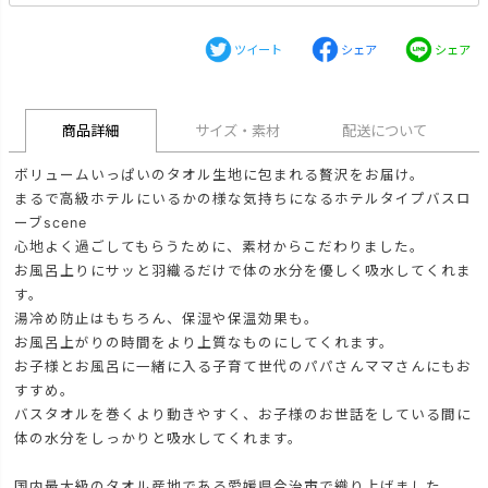
ツイート
シェア
シェア
商品詳細
サイズ・素材
配送について
ボリュームいっぱいのタオル生地に包まれる贅沢をお届け。
まるで高級ホテルにいるかの様な気持ちになるホテルタイプバスロ
ーブscene
心地よく過ごしてもらうために、素材からこだわりました。
お風呂上りにサッと羽織るだけで体の水分を優しく吸水してくれま
す。
湯冷め防止はもちろん、保湿や保温効果も。
お風呂上がりの時間をより上質なものにしてくれます。
お子様とお風呂に一緒に入る子育て世代のパパさんママさんにもお
すすめ。
バスタオルを巻くより動きやすく、お子様のお世話をしている間に
体の水分をしっかりと吸水してくれます。
国内最大級のタオル産地である愛媛県今治市で織り上げました。