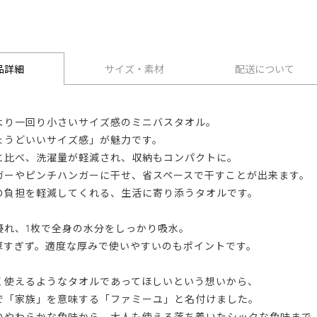
品詳細
サイズ・素材
配送について
より一回り小さいサイズ感のミニバスタオル。
ょうどいいサイズ感」が魅力です。
と比べ、洗濯量が軽減され、収納もコンパクトに。
ガーやピンチハンガーに干せ、省スペースで干すことが出来ます。
の負担を軽減してくれる、生活に寄り添うタオルです。
優れ、1枚で全身の水分をしっかり吸水。
厚すぎず。適度な厚みで使いやすいのもポイントです。
く使えるようなタオルであってほしいという想いから、
で「家族」を意味する「ファミーユ」と名付けました。
のやわらかな色味から、大人も使える落ち着いたシックな色味まで