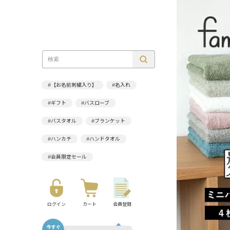
#【お名前刺繍入り】
#名入れ
#ギフト
#バスローブ
#バスタオル
#ブランケット
#ハンカチ
#ハンドタオル
#会員限定セール
ログイン
カート
会員登録