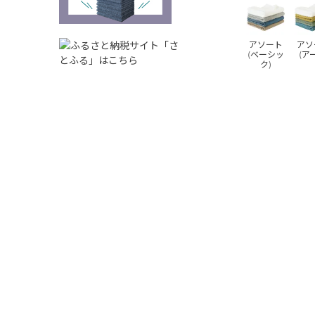
アソート
アソ
(ベーシッ
(ア
ク)