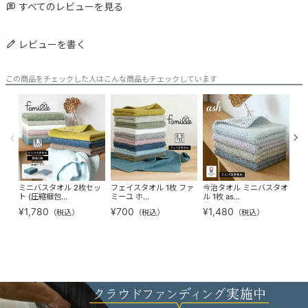
すべてのレビューを見る
レビューを書く
この商品をチェックした人はこんな商品もチェックしています
ミニバスタオル 2枚セッ
フェイスタオル 1枚 ファ
今治タオル ミニバスタオ
今
ト (圧縮梱包...
ミーユ ホ...
ル 1枚 as...
ル 
¥
1,780
¥
700
¥
1,480
¥
4
（税込）
（税込）
（税込）