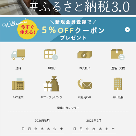
送料
お届け
お支払い
返品・交換
FAX注文
ギフトラッピング
お問合わせ
会社概要
営業日カレンダー
2026年8月
2026年9月
日
月
火
水
木
金
土
日
月
火
水
木
金
土