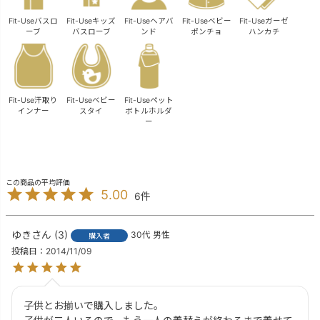
Fit-Useバスロ
Fit-Useキッズ
Fit-Useヘアバ
Fit-Useベビー
Fit-Useガーゼ
ーブ
バスローブ
ンド
ポンチョ
ハンカチ
Fit-Use汗取り
Fit-Useベビー
Fit-Useペット
インナー
スタイ
ボトルホルダ
ー
5.00
6
ゆき
3
30代
男性
購入者
投稿日
2014/11/09
子供とお揃いで購入しました。
