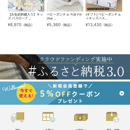
【お名前刺繍入り】キッ
ベビーポンチョ 今治 Fit-
(ギフト) ベビーポンチョ
(ギ
ズ バスローブ ...
Use ...
＋キッズバス...
ポン
¥
8,970
¥
5,360
¥
13,430
¥
1
（税込）
（税込）
（税込）