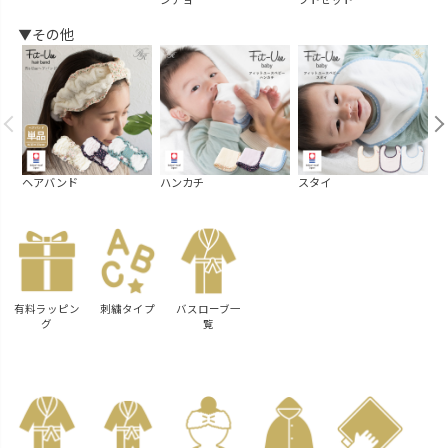
ンチョ
フトセット
ー
▼その他
ヘアバンド
ハンカチ
スタイ
汗
有料ラッピン
刺繍タイプ
バスローブ一
グ
覧