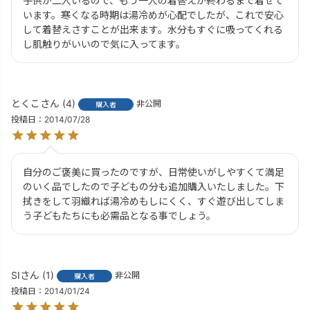
子供が二人いるので、もう一人の着替えが終わるまで着せて
います。寒くなる時期は湯冷めが心配でしたが、これで安心
して着替えさすことが出来ます。水分もすぐに吸ってくれる
し肌触りがいいので気に入ってます。
とくこ
4
非公開
購入者
投稿日
2014/07/28
自分のご褒美に買ったのですが、日常使いがしやすくて満足
のいく品でしたので子どもの分も追加購入いたしました。下
拭きをして羽織れば湯冷めもしにくく、すぐ遊び出してしま
う子どもたちにも必需品となる事でしょう。
SI
1
非公開
購入者
投稿日
2014/01/24