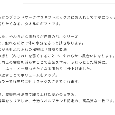
認定のブランドマーク付きギフトボックスにお入れして丁寧にラッ
贈りたくなる、タオルのギフトです。
した、やわらかな肌触りが自慢のFUuシリーズ
で、触れるだけで体の水分をさっと拭き取ります。
ながらもふわふわの秘密は「甘撚り製法」。
の撚り（ねじれ）を弱くすることで、やわらかい風合いになります
ル同士の密度を減らすことで空気を含み、ふわっとした質感に。
、「ふぅ」と一息つきたくなる肌触りに仕上げました。
り返すことでボリュームもアップ。
カラーで視覚的にもリラックスさせてくれます。
地、愛媛県今治市で織り上げた安心の日本製。
基準をクリアした、今治タオルブランド認定の、高品質な一枚です