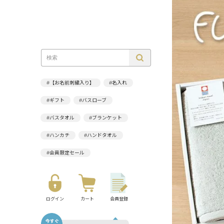
#【お名前刺繍入り】
#名入れ
#ギフト
#バスローブ
#バスタオル
#ブランケット
#ハンカチ
#ハンドタオル
#会員限定セール
ログイン
カート
会員登録