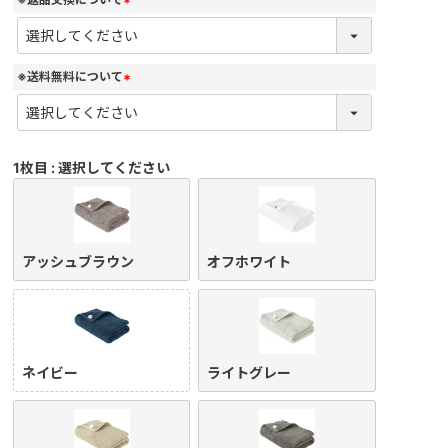
(
必
須
)
※送料無料について
(
必
須
)
1枚目
選択してください
アッシュブラウン
オフホワイト
ネイビー
ライトグレー