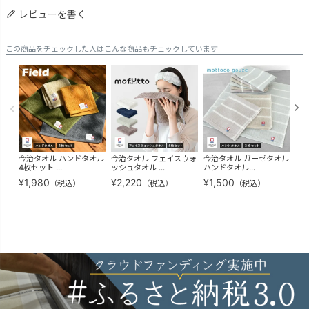
レビューを書く
この商品をチェックした人はこんな商品もチェックしています
今治タオル ハンドタオル
今治タオル フェイスウォ
今治タオル ガーゼタオル
ガ
4枚セット ...
ッシュタオル ...
ハンドタオル...
ォッ
¥
1,980
¥
2,220
¥
1,500
¥
1
（税込）
（税込）
（税込）