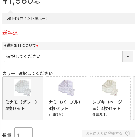
¥
1,980
税込
59
円分ポイント還元中！
送料込
※送料無料について
(
必
須
)
カラー
選択してください
ミナモ（グレー）
ナミ（パープル）
シブキ（ベージ
4枚セット
4枚セット
ュ）4枚セット
在庫切れ
在庫切れ
お気に入りに登録する