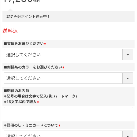
税込
217
円分ポイント還元中！
送料込
■書体をお選びください
(
必
須
)
■刺繍糸のカラーをお選びください
(
必
須
)
■刺繍のお名前
※記号の場合は文字で記入(例:ハートマーク)
※15文字以内で記入
(
必
須
)
※短冊のし・ミニカードについて
(